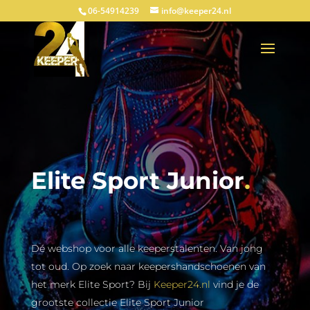
06-54914239
info@keeper24.nl
Elite Sport Junior
.
Dé webshop voor alle keeperstalenten. Van jong
tot oud. Op zoek naar keepershandschoenen van
het merk Elite Sport? Bij
Keeper24.nl
vind je de
grootste collectie Elite Sport Junior