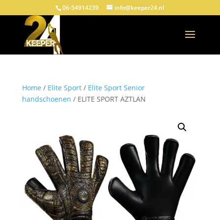
06-54914239
info@keeper24.nl
Home
/
Elite Sport
/
Elite Sport Senior
handschoenen
/ ELITE SPORT AZTLAN