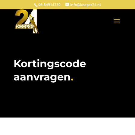
06-54914239
info@keeper24.nl
Kortingscode
aanvragen
.