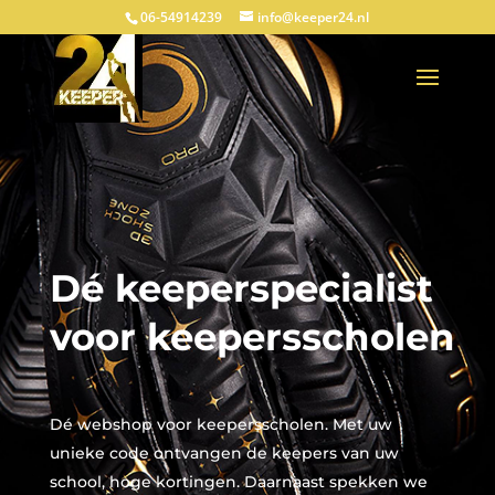
06-54914239
info@keeper24.nl
Dé keeperspecialist
voor keepersscholen
Dé webshop voor keepersscholen. Met uw
unieke code ontvangen de keepers van uw
school, hoge kortingen. Daarnaast spekken we