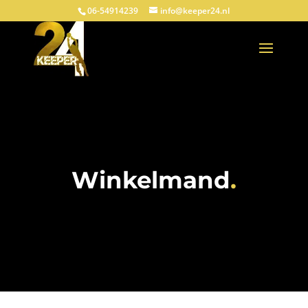
06-54914239
info@keeper24.nl
Winkelmand
.