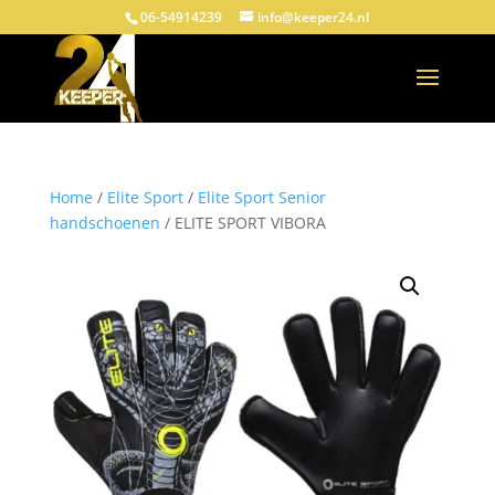
06-54914239
info@keeper24.nl
Home
/
Elite Sport
/
Elite Sport Senior
handschoenen
/ ELITE SPORT VIBORA