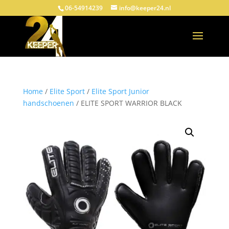
06-54914239
info@keeper24.nl
Home
/
Elite Sport
/
Elite Sport Junior
handschoenen
/ ELITE SPORT WARRIOR BLACK