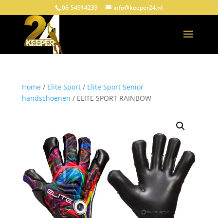
06-54914239
info@keeper24.nl
Home
/
Elite Sport
/
Elite Sport Senior
handschoenen
/ ELITE SPORT RAINBOW