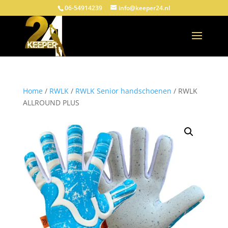
06-54914239
info@keeper24.nl
Home
/
RWLK
/
RWLK Senior handschoenen
/ RWLK
ALLROUND PLUS