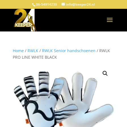
06-54914239
info@keeper24.nl
Home
/
RWLK
/
RWLK Senior handschoenen
/ RWLK
PRO LINE WHITE BLACK