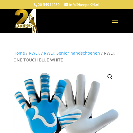
06-54914239
info@keeper24.nl
Home
/
RWLK
/
RWLK Senior handschoenen
/ RWLK
ONE TOUCH BLUE WHITE