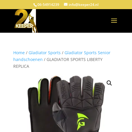
06-54914239
info@keeper24.nl
Home
/
Gladiator Sports
/
Gladiator Sports Senior
handschoenen
/ GLADIATOR SPORTS LIBERTY
REPLICA