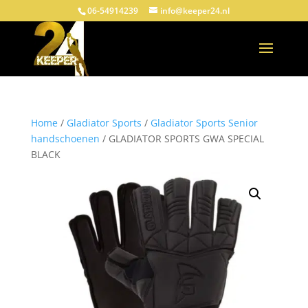
06-54914239
info@keeper24.nl
Home
/
Gladiator Sports
/
Gladiator Sports Senior
handschoenen
/ GLADIATOR SPORTS GWA SPECIAL
BLACK