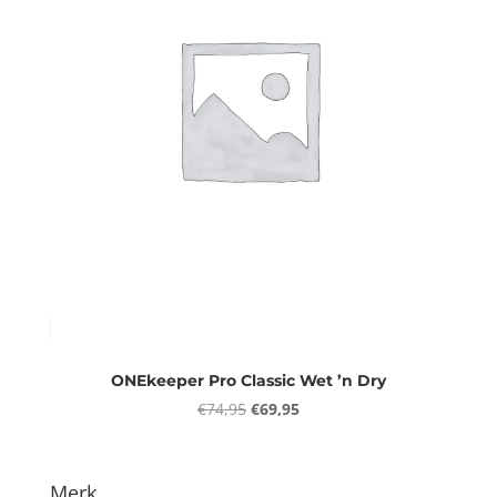
ONEkeeper Pro Classic Wet ’n Dry
Oorspronkelijke
Huidige
€
74,95
€
69,95
prijs
prijs
was:
is:
€74,95.
€69,95.
Merk