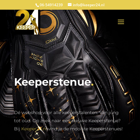
06-54914239
info@keeper24.nl
Keeperstenue
.
Dé webshop voor alle keeperstalenten. Van jong
tot oud. Op zoek naar een nieuwe Keeperstenue?
Bij
Keeper24.nl
vind je de mooiste Keeperstenues!