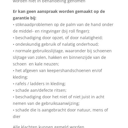
worden niet in behandeling genomen
Er kan geen aanspraak worden gemaakt op de
garantie bij:
• stiknaadproblemen op de palm van de hand onder
de middel- en ringvinger (bij roll finger);
• beschadiging door opzet, of door nalatigheid;
• ondeskundig gebruik of nalatig onderhoud;
• normale gebruiksslijtage, waaronder bij schoenen
slijtage van zolen, hakken en binnenzijde van de
schoen en kale neuzen;
• het afgeven van keepershandschoenen en/of
kleding;
•
rafels / ladders in kleding
;
• schade aan/defecte ritsen;
• beschadiging door het niet of niet juist in acht
nemen van de gebruiksaanwijzing;
• schade die is aangebracht door natuur, mens of
dier
Alle klachten kunnen gemeld worden